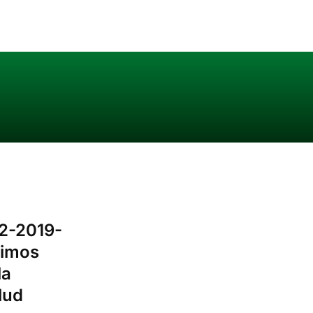
2-2019-
nimos
la
lud