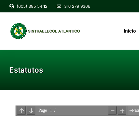
(605) 385 54 12
316 279 9306
Inicio
Estatutos