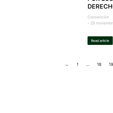
DERECH
Convención
25 noviembr
Read article
←
1
…
18
1