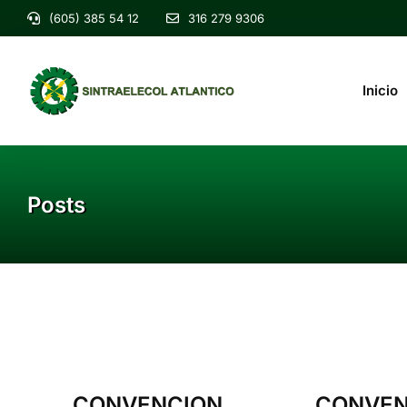
(605) 385 54 12
316 279 9306
Inicio
Posts
CONVENCION
CONVEN