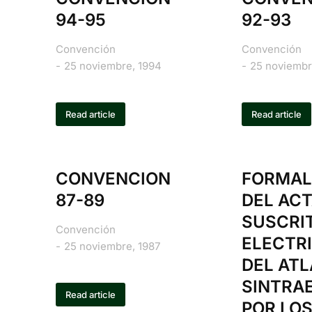
94-95
92-93
Convención
Convención
25 noviembre, 1994
25 noviembr
Read article
Read article
CONVENCION
FORMAL
87-89
DEL AC
SUSCRI
Convención
ELECTR
25 noviembre, 1987
DEL ATL
SINTRA
Read article
POR LO