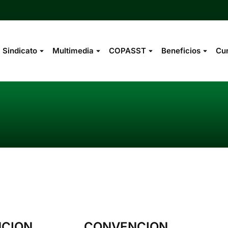
Sindicato
Multimedia
COPASST
Beneficios
Cu
You are 
CION
CONVENCION