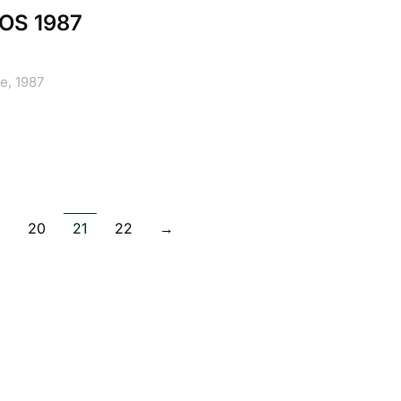
OS 1987
e, 1987
9
20
21
22
→