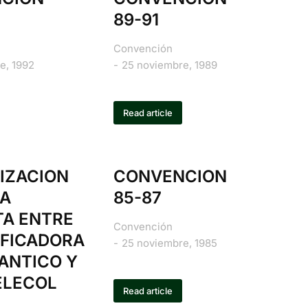
89-91
Convención
e, 1992
25 noviembre, 1989
Read article
IZACION
CONVENCION
TA
85-87
TA ENTRE
Convención
IFICADORA
25 noviembre, 1985
ANTICO Y
ELECOL
Read article
S