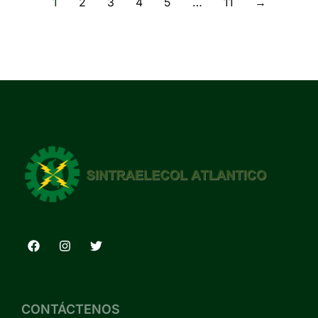
1
2
3
4
5
…
11
→
CONTÁCTENOS